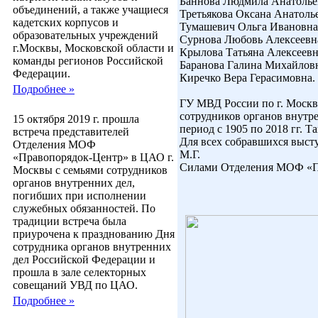
Баннова Людмила Анатолье
объединений, а также учащиеся
Третьякова Оксана Анатоль
кадетских корпусов и
Тумашевич Ольга Ивановна
образовательных учреждений
Сурнова Любовь Алексеевн
г.Москвы, Московской области и
Крылова Татьяна Алексеевн
команды регионов Российской
Баранова Галина Михайлов
Федерации.
Киречко Вера Герасимовна.
Подробнее »
ГУ МВД России по г. Москв
сотрудников органов внутр
15 октября 2019 г. прошла
период с 1905 по 2018 гг. 
встреча представителей
Для всех собравшихся высту
Отделения МОФ
М.Г.
«Правопорядок-Центр» в ЦАО г.
Силами Отделения МОФ «Пр
Москвы с семьями сотрудников
органов внутренних дел,
погибших при исполнении
служебных обязанностей. По
традиции встреча была
приурочена к празднованию Дня
сотрудника органов внутренних
дел Российской Федерации и
прошла в зале селекторных
совещаний УВД по ЦАО.
Подробнее »