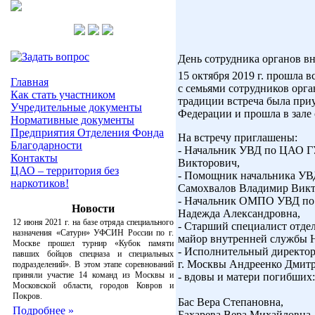
День сотрудника органов в
15 октября 2019 г. прошла
Главная
с семьями сотрудников орг
Как стать участником
традиции встреча была при
Учредительные документы
Федерации и прошла в зал
Нормативные документы
Предприятия Отделения Фонда
На встречу приглашены:
Благодарности
- Начальник УВД по ЦАО ГУ
Контакты
Викторович,
ЦАО – территория без
- Помощник начальника УВ
наркотиков!
Самохвалов Владимир Викт
- Начальник ОМПО УВД по 
Новости
Надежда Александровна,
12 июня 2021 г.
на базе отряда специального
- Старший специалист отде
назначения «Сатурн» УФСИН России по г.
майор внутренней службы 
Москве прошел турнир
«Кубок памяти
- Исполнительный директо
павших бойцов спецназа и специальных
г. Москвы Андреенко Дмитр
подразделений».
В этом этапе соревнований
приняли участие
14 команд из Москвы и
- вдовы и матери погибших:
Московской области, городов Ковров и
Покров.
Бас Вера Степановна,
Подробнее »
Бахарева Вера Михайловна,