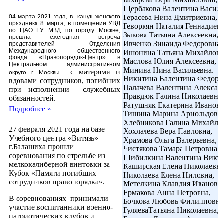
Щербакова Валентина Васи
04 марта 2021 года, в
канун женского
Герасева Нина Дмитриевна,
праздника 8 марта, в помещении УВД
Геворкян Наталия Геннадие
по ЦАО ГУ МВД по городу Москве,
Зыкова Татьяна Алексеевна,
прошла ежегодная встреча
Ивченко Зинаида Федоровн
представителей Отделения
Международного общественного
Ишонина Татьяна Михайлов
фонда «Правопорядок-Центр» в
Маслова Юлия Алексеевна,
Центральном административном
Минина Нина Васильевна,
с матерями и
округе г. Москвы
Никитина Валентина Федор
вдовами сотрудников, погибших
Палачева Валентина Алекса
при исполнении
служебных
Правдюк Галина Николаевн
обязанностей.
Ратушняк Екатерина Ивано
Подробнее »
Тишина Марина Арнольдов
Хлебникова Галина Михайл
27 февраля 2021 года на базе
Хохлачева Вера Павловна,
Учебного центра «Витязь»
Храмова Ольга Валерьевна,
г.Балашиха прошли
Чистякова Тамара Петровна
соревнования по стрельбе из
Шибилкина Валентина Вик
мелкокалиберной винтовки за
Каширская Елена Николаев
Кубок «Памяти погибших
Николаева Елена Ниловна,
сотрудников правопорядка».
Метелкина Клавдия Иванов
Ермакова Анна Петровна,
В соревнованиях
принимали
Бочкова Любовь Филипповн
участие воспитанники военно-
ГуляеваТатьяна Николаевна
патриотических клубов и